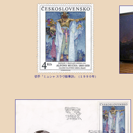
切手
『ミュシャ スラヴ叙事詩』（１９９０年）