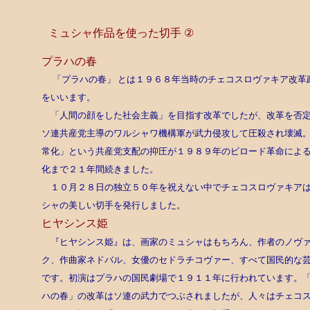
ミュシャ作品を使った切手
②
プラハの春
「プラハの春」 とは１９６８年当時のチェコスロヴァキア改革
をいいます。
「人間の顔をした社会主義」を目指す改革でしたが、改革を否
ソ連共産党主導のワルシャワ機構軍が武力侵攻して圧殺され壊滅
常化」という共産党支配の抑圧が１９８９年のビロード革命によ
化まで２１年間続きました。
１０月２８日の独立５０年を祝えない中でチェコスロヴァキア
シャの美しい切手を発行しました。
ヒヤシンス姫
『ヒヤシンス姫』は、画家のミュシャはもちろん、作者のノヴ
ク、作曲家ネドバル、女優のセドラチコヴァー、すべて国民的な
です。初演はプラハの国民劇場で１９１１年に行われています。
ハの春」の改革はソ連の武力でつぶされましたが、人々はチェコ