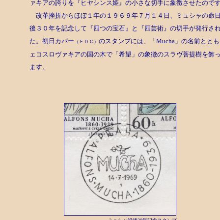
ァキアの誇りを『ヒヤシンス姫』の小さな切手に象徴させたので
改革挫折からほぼ１年の１９６９年７月１４日、ミュシャの命
後３０年を記念して『四つの宝石』と『四芸術』の切手が発行さ
た。初日カバー
のスタンプには、「Mucha」の名前とと
（ＦＤＣ）
ェコスロヴァキアの国の木で「希望」の象徴のスラヴ菩提樹を飾
ます。