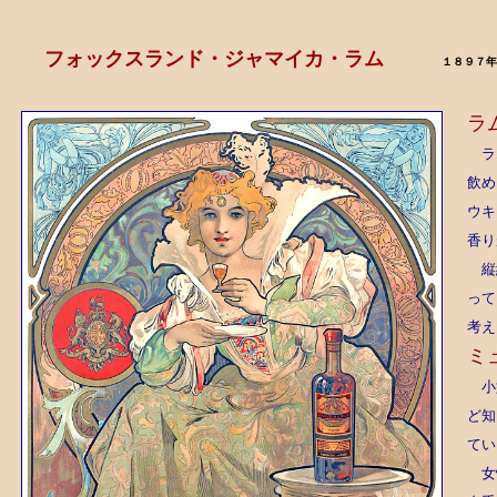
フォックスランド・ジャマイカ・ラム
１８９７年
ラ
ラム
飲め
ウキ
香り
縦約
って
考え
ミ
小型
ど知
てい
女性