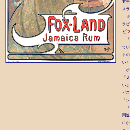
右手
スラ
ポス
ラピ
ビ
『ラ
てい
トの
いく
ポス
「Ｕ
いま
ビス
「シ
『ラ
関連
にか