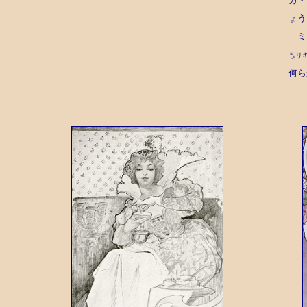
カ・
ょう
ミュ
もリ
何ら